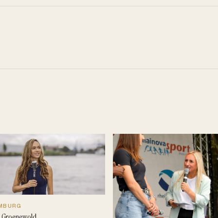
MBURG
a Groenewold