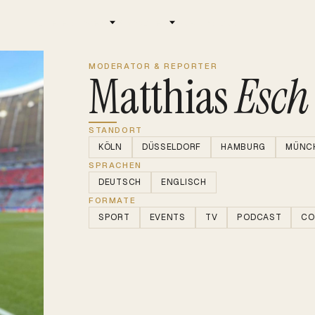
Home
Leistungen
Standorte
Über uns
Jobs
MODERATOR & REPORTER
Matthias
Esch
STANDORT
KÖLN
DÜSSELDORF
HAMBURG
MÜNC
SPRACHEN
DEUTSCH
ENGLISCH
FORMATE
SPORT
EVENTS
TV
PODCAST
CO