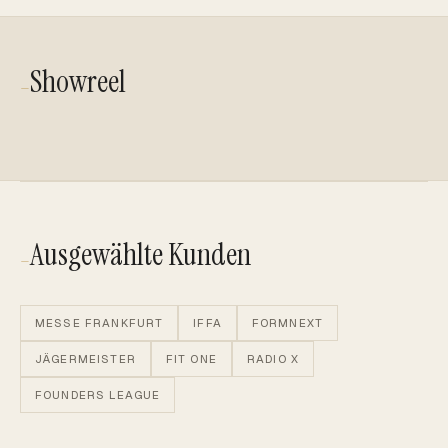
Showreel
—
VIDEO ABSPIELEN
Ausgewählte Kunden
—
MESSE FRANKFURT
IFFA
FORMNEXT
JÄGERMEISTER
FIT ONE
RADIO X
FOUNDERS LEAGUE