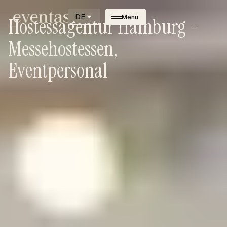
DE
Menu
Hostessagentur Hamburg -
Messehostessen,
Eventpersonal